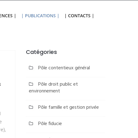
ENCES |
| PUBLICATIONS |
| CONTACTS |
Catégories
Pôle contentieux général
s
Pôle droit public et
environnement
Pôle famille et gestion privée
l
e
Pôle fiducie
e),