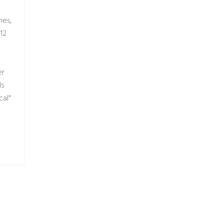
mes,
12
er
ds
cal"